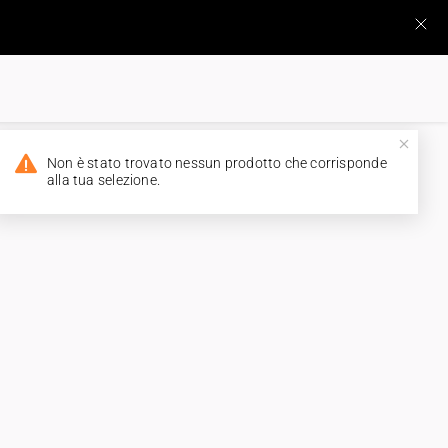
Non è stato trovato nessun prodotto che corrisponde
alla tua selezione.