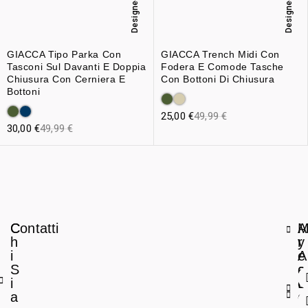
Designed in Italy
Designed in Italy
GIACCA Tipo Parka Con
GIACCA Trench Midi Con
Tasconi Sul Davanti E Doppia
Fodera E Comode Tasche
Chiusura Con Cerniera E
Con Bottoni Di Chiusura
Bottoni
25,00
€
49,99
€
30,00
€
49,99
€
C
Contatti
A
h
r
y
i
e
A
S
a
c
i
L
c
a
e
o