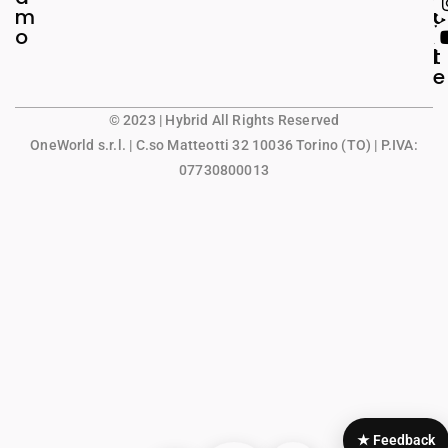
m
g
u
o
a
n
l
t
e
© 2023 | Hybrid All Rights Reserved
OneWorld s.r.l.
| C.so Matteotti 32 10036 Torino (TO) | P.IVA:
07730800013
★ Feedback