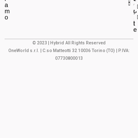
a
e
o
m
g
u
o
a
n
l
t
e
© 2023 | Hybrid All Rights Reserved
OneWorld s.r.l.
| C.so Matteotti 32 10036 Torino (TO) | P.IVA:
07730800013