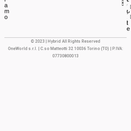
a
e
o
m
g
u
o
a
n
l
t
e
© 2023 | Hybrid All Rights Reserved
OneWorld s.r.l.
| C.so Matteotti 32 10036 Torino (TO) | P.IVA:
07730800013