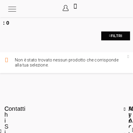
:
0
FILTRI
Non è stato trovato nessun prodotto che corrisponde
alla tua selezione.
C
Contatti
A
h
r
y
i
e
A
S
a
c
i
L
c