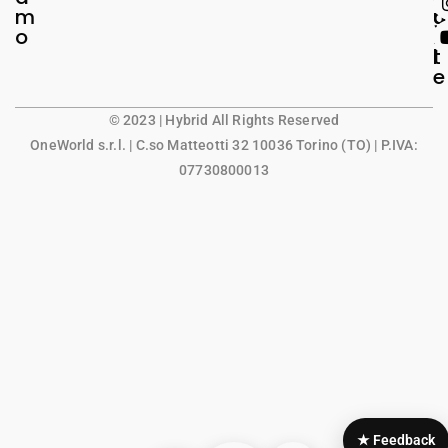
m
g
u
o
a
n
l
t
e
© 2023 | Hybrid All Rights Reserved
OneWorld s.r.l.
| C.so Matteotti 32 10036 Torino (TO) | P.IVA:
07730800013
★ Feedback