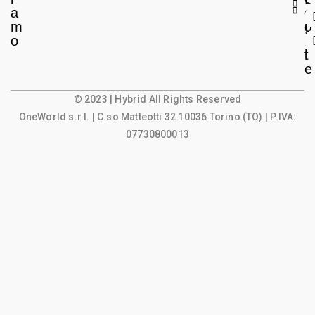
a
e
o
m
g
u
o
a
n
l
t
e
© 2023 | Hybrid All Rights Reserved
OneWorld s.r.l.
| C.so Matteotti 32 10036 Torino (TO) | P.IVA:
07730800013