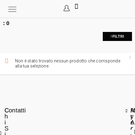
:
0
FILTRI
Non è stato trovato nessun prodotto che corrisponde
alla tua selezione.
C
Contatti
A
h
r
y
i
e
A
S
a
c
i
L
c