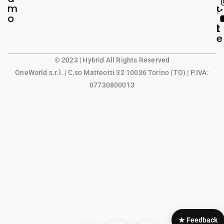
m
g
u
o
a
n
l
t
e
© 2023 | Hybrid All Rights Reserved
OneWorld s.r.l.
| C.so Matteotti 32 10036 Torino (TO) | P.IVA:
07730800013
★ Feedback