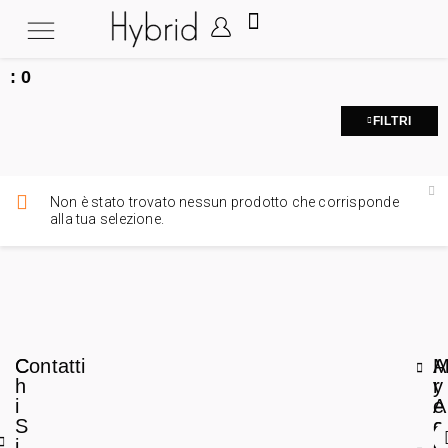
:
0
FILTRI
Non è stato trovato nessun prodotto che corrisponde
alla tua selezione.
C
Contatti
A
h
r
y
i
e
A
S
a
c
i
L
c