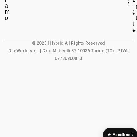
a
e
o
m
g
u
o
a
n
l
t
e
© 2023 | Hybrid All Rights Reserved
OneWorld s.r.l.
| C.so Matteotti 32 10036 Torino (TO) | P.IVA:
07730800013
★ Feedback