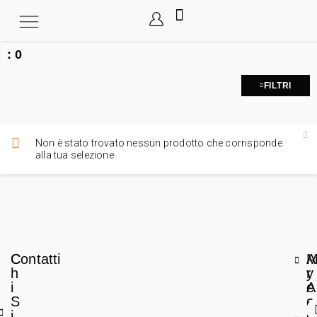
:
0
FILTRI
Non è stato trovato nessun prodotto che corrisponde
alla tua selezione.
C
Contatti
A
h
r
y
i
e
A
S
a
c
i
L
c