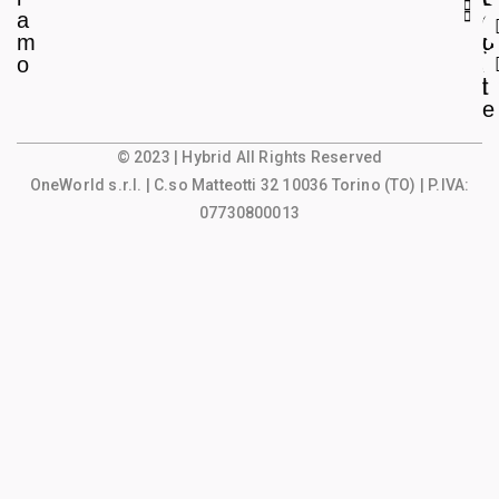
a
e
o
m
g
u
o
a
n
l
t
e
© 2023 | Hybrid All Rights Reserved
OneWorld s.r.l.
| C.so Matteotti 32 10036 Torino (TO) | P.IVA:
07730800013