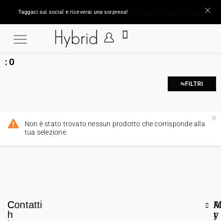
Taggaci sui social e riceverai una sorpresa!
Clicca qui per saperne di più
:
0
FILTRI
Non è stato trovato nessun prodotto che corrisponde alla
tua selezione.
C
Contatti
A
h
r
y