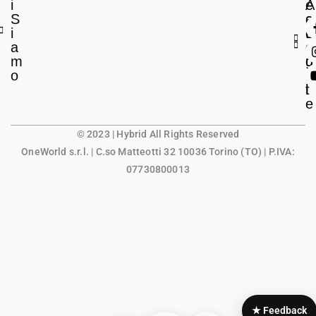
i
e
A
S
a
c
i
L
c
a
e
o
m
g
u
o
a
n
l
t
e
© 2023 | Hybrid All Rights Reserved
OneWorld s.r.l.
| C.so Matteotti 32 10036 Torino (TO) | P.IVA:
07730800013
★ Feedback