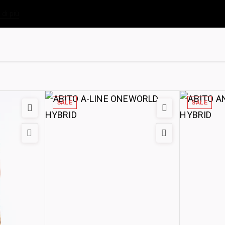
 di più
SALE
SALE