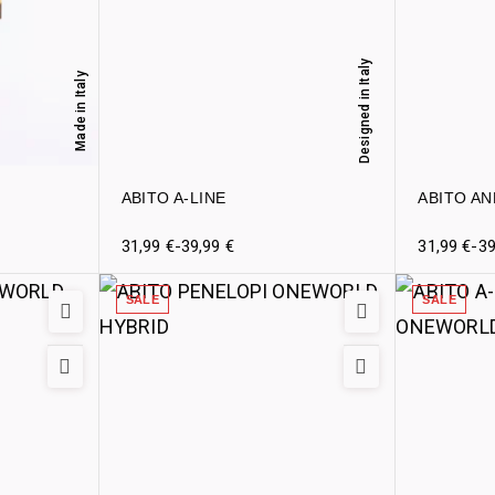
Designed in Italy
Made in Italy
ABITO A-LINE
ABITO A
31,99
€
-
39,99
€
31,99
€
-
3
SALE
SALE