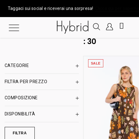
Taggaci sui social e riceverai una sorpresa!
Clicca qui per saperne
:
30
SALE
CATEGORIE
FILTRA PER PREZZO
COMPOSIZIONE
DISPONIBILITÀ
FILTRA