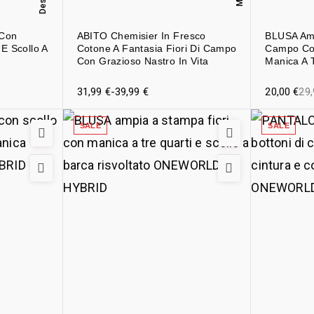
 Con
ABITO Chemisier In Fresco
BLUSA Amp
E Scollo A
Cotone A Fantasia Fiori Di Campo
Campo Con
Con Grazioso Nastro In Vita
Manica A 
31,99
€
-
39,99
€
20,00
€
29
SALE
SALE