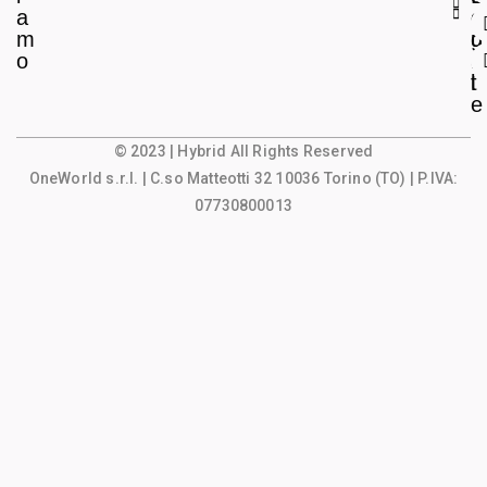
a
e
o
m
g
u
o
a
n
l
t
e
© 2023 | Hybrid All Rights Reserved
OneWorld s.r.l.
| C.so Matteotti 32 10036 Torino (TO) | P.IVA:
07730800013