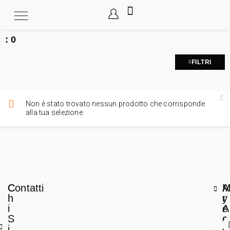
:
0
FILTRI
Non è stato trovato nessun prodotto che corrisponde
alla tua selezione.
C
Contatti
A
h
r
y
i
e
A
S
a
c
i
L
c