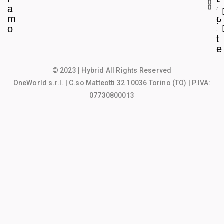
a
e
o
m
g
u
o
a
n
l
t
e
© 2023 | Hybrid All Rights Reserved
OneWorld s.r.l.
| C.so Matteotti 32 10036 Torino (TO) | P.IVA:
07730800013