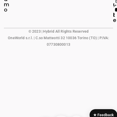
m
g
u
o
a
n
l
t
e
© 2023 | Hybrid All Rights Reserved
OneWorld s.r.l.
| C.so Matteotti 32 10036 Torino (TO) | P.IVA:
07730800013
★ Feedback