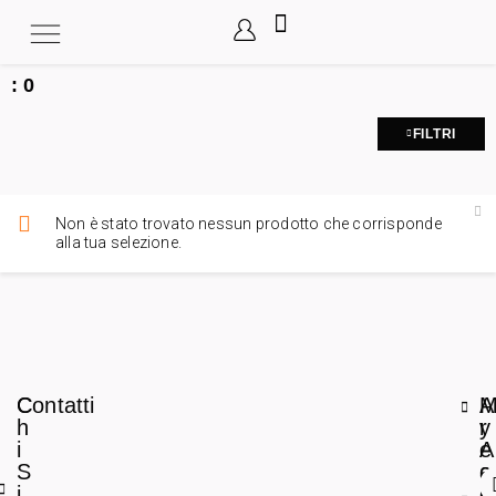
:
0
FILTRI
Non è stato trovato nessun prodotto che corrisponde
alla tua selezione.
C
Contatti
A
h
r
y
i
e
A
S
a
c
i
L
c