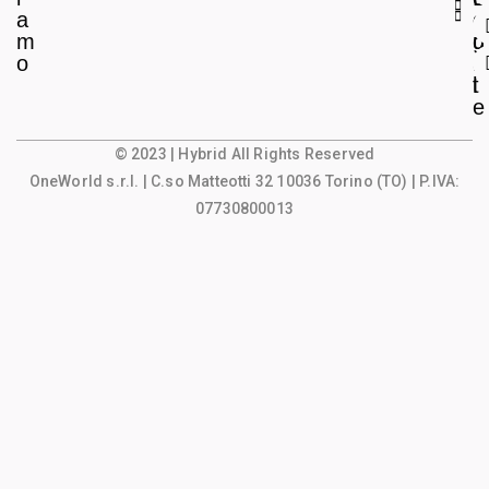
a
e
o
m
g
u
o
a
n
l
t
e
© 2023 | Hybrid All Rights Reserved
OneWorld s.r.l.
| C.so Matteotti 32 10036 Torino (TO) | P.IVA:
07730800013