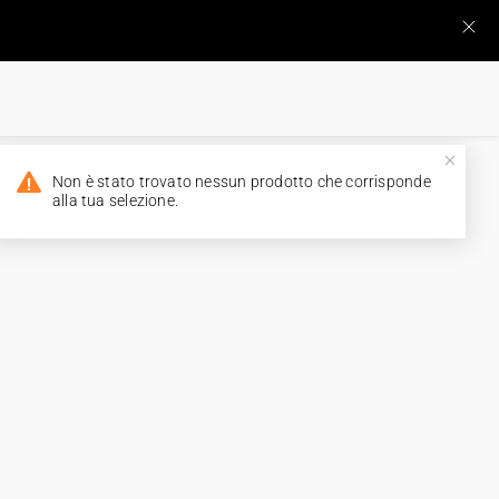
Non è stato trovato nessun prodotto che corrisponde
alla tua selezione.