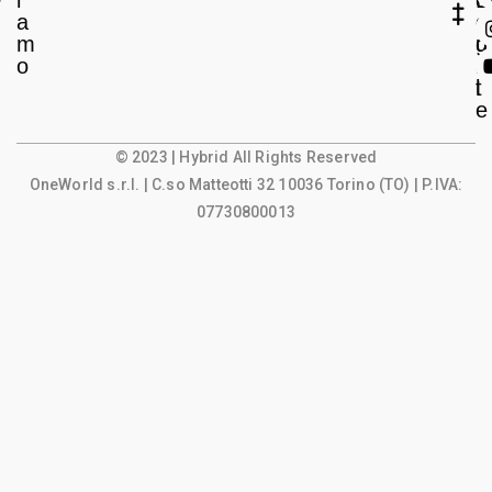
i
L
c
a
e
o
m
g
u
o
a
n
l
t
e
© 2023 | Hybrid All Rights Reserved
OneWorld s.r.l.
| C.so Matteotti 32 10036 Torino (TO) | P.IVA:
07730800013