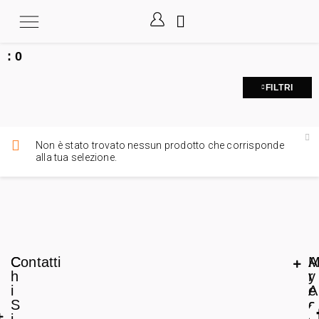
:
0
FILTRI
Non è stato trovato nessun prodotto che corrisponde
alla tua selezione.
C
Contatti
A
h
r
y
i
e
A
S
a
c