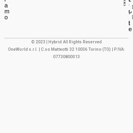
a
e
o
m
g
u
o
a
n
l
t
e
© 2023 | Hybrid All Rights Reserved
OneWorld s.r.l.
| C.so Matteotti 32 10036 Torino (TO) | P.IVA:
07730800013