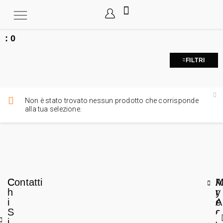
:
0
FILTRI
Non è stato trovato nessun prodotto che corrisponde
alla tua selezione.
C
Contatti
A
h
r
y
i
e
A
S
a
c
i
L
c