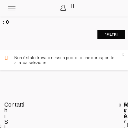
:
0
FILTRI
Non è stato trovato nessun prodotto che corrisponde
alla tua selezione.
C
Contatti
A
h
r
y
i
e
A
S
a
c
i
L
c