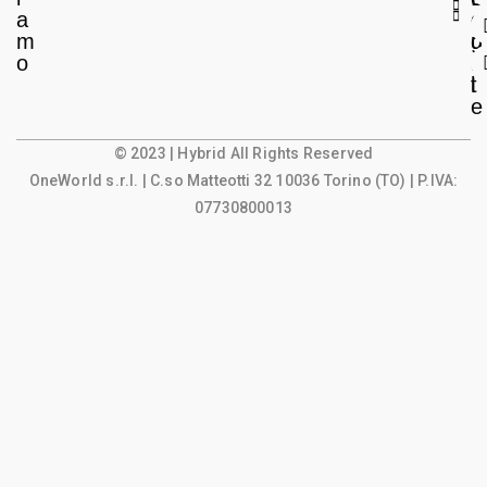
a
e
o
m
g
u
o
a
n
l
t
e
© 2023 | Hybrid All Rights Reserved
OneWorld s.r.l.
| C.so Matteotti 32 10036 Torino (TO) | P.IVA:
07730800013