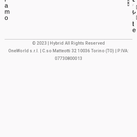
a
e
o
m
g
u
o
a
n
l
t
e
© 2023 | Hybrid All Rights Reserved
OneWorld s.r.l.
| C.so Matteotti 32 10036 Torino (TO) | P.IVA:
07730800013