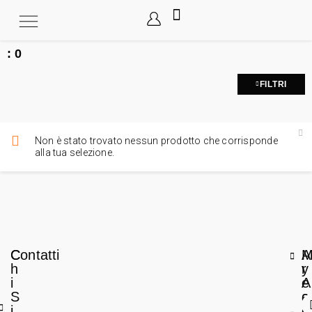
:
0
FILTRI
Non è stato trovato nessun prodotto che corrisponde
alla tua selezione.
C
Contatti
A
h
r
y
i
e
A
S
a
c
i
L
c