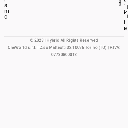
a
e
o
m
g
u
o
a
n
l
t
e
© 2023 | Hybrid All Rights Reserved
OneWorld s.r.l.
| C.so Matteotti 32 10036 Torino (TO) | P.IVA:
07730800013