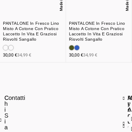
Made in Italy
Made in Italy
PANTALONE In Fresco Lino
PANTALONE In Fresco Lino
Misto A Cotone Con Pratico
Misto A Cotone Con Pratico
Laccetto In Vita E Graziosi
Laccetto In Vita E Graziosi
Risvolti Sangallo
Risvolti Sangallo
30,00
€
34,99
€
30,00
€
34,99
€
C
Contatti
A
h
r
y
i
e
A
S
a
c
i
L
c
a
e
o