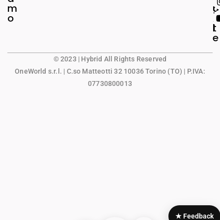
m
g
u
o
a
n
l
t
e
© 2023 | Hybrid All Rights Reserved
OneWorld s.r.l.
| C.so Matteotti 32 10036 Torino (TO) | P.IVA:
07730800013
★ Feedback