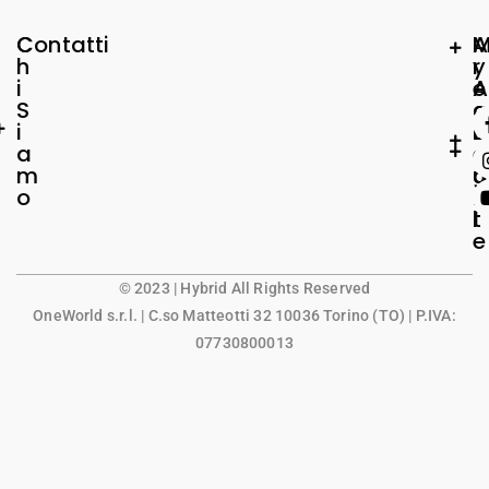
C
Contatti
A
h
r
y
i
e
A
S
a
c
i
L
c
a
e
o
m
g
u
o
a
n
l
t
e
© 2023 | Hybrid All Rights Reserved
OneWorld s.r.l.
| C.so Matteotti 32 10036 Torino (TO) | P.IVA:
07730800013