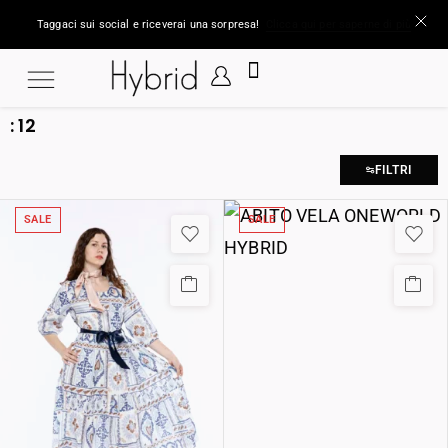
Taggaci sui social e riceverai una sorpresa!
Clicca qui per saperne di più
:
12
FILTRI
SALE
SALE