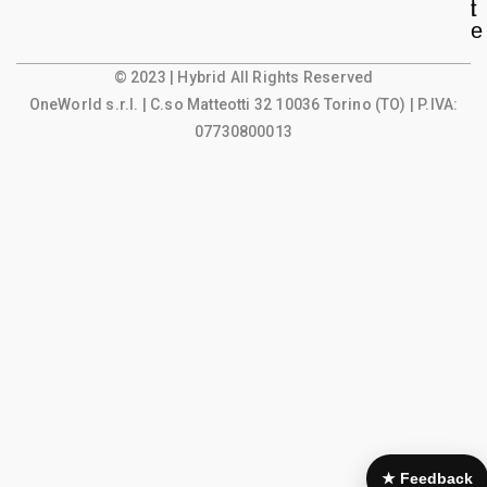
l
t
e
© 2023 | Hybrid All Rights Reserved
OneWorld s.r.l.
| C.so Matteotti 32 10036 Torino (TO) | P.IVA:
07730800013
★ Feedback