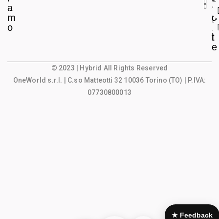
a
e
o
m
g
u
o
a
n
l
t
e
© 2023 | Hybrid All Rights Reserved
OneWorld s.r.l.
| C.so Matteotti 32 10036 Torino (TO) | P.IVA:
07730800013
★ Feedback