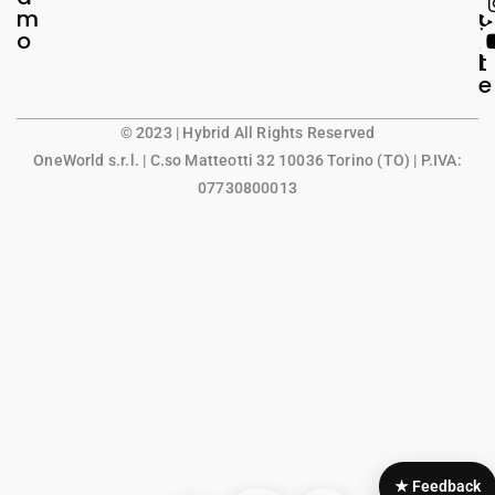
m
g
u
o
a
n
l
t
e
© 2023 | Hybrid All Rights Reserved
OneWorld s.r.l.
| C.so Matteotti 32 10036 Torino (TO) | P.IVA:
07730800013
★ Feedback