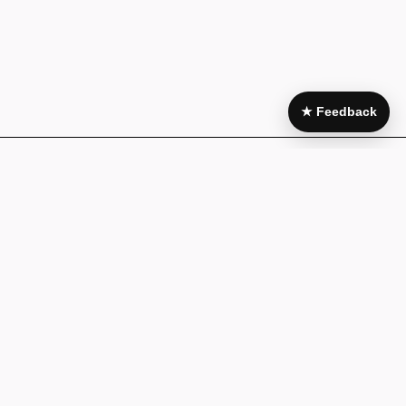
★ Feedback
Area Legale
My Account
Condizioni di
Il mio account
acquisto
I miei acquisti
Pagamenti e
Wishlist
fatturazione
Guida alla
Cookie policy
taglia
Privacy Policy