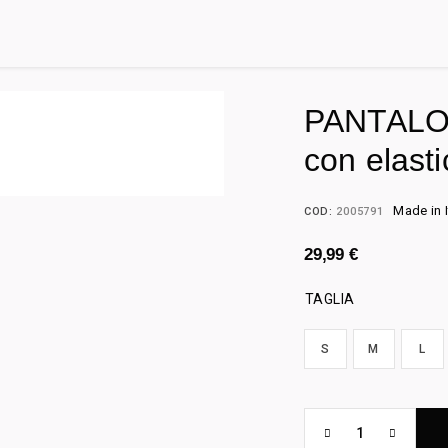
PANTALON
con elasti
Made in I
COD:
2005791
29,99
€
TAGLIA
S
M
L