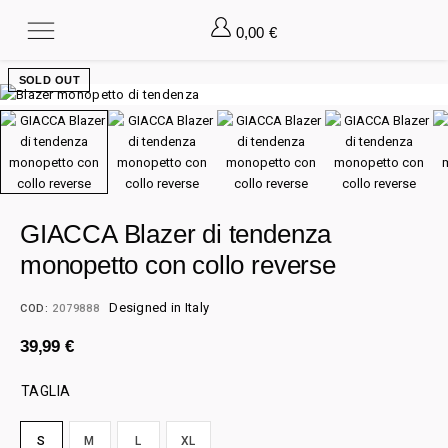
0,00
€
SOLD OUT
GIACCA Blazer di tendenza
monopetto con collo reverse
Designed in Italy
COD:
2079888
39,99
€
TAGLIA
S
M
L
XL