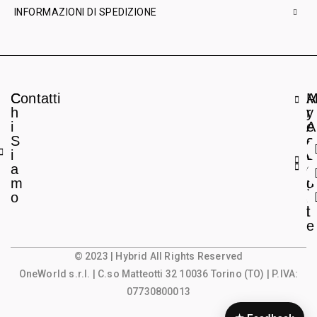
INFORMAZIONI DI SPEDIZIONE
C
Contatti
A
h
r
y
i
e
A
S
a
c
i
L
c
a
e
o
m
g
u
o
a
n
l
t
e
© 2023 | Hybrid All Rights Reserved
OneWorld s.r.l.
| C.so Matteotti 32 10036 Torino (TO) | P.IVA:
07730800013