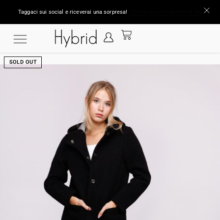
Taggaci sui social e riceverai una sorpresa!
Clicca qui per saperne di più
SOLD OUT