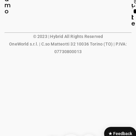
m
g
u
o
a
n
l
t
e
© 2023 | Hybrid All Rights Reserved
OneWorld s.r.l.
| C.so Matteotti 32 10036 Torino (TO) | P.IVA:
07730800013
★ Feedback