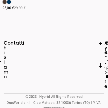
25,00
€
29,99
€
C
Contatti
A
h
r
y
i
e
A
S
a
c
i
L
c
a
e
o
m
g
u
o
a
n
l
t
e
© 2023 | Hybrid All Rights Reserved
OneWorld s.r.l.
| C.so Matteotti 32 10036 Torino (TO) | P.IVA: