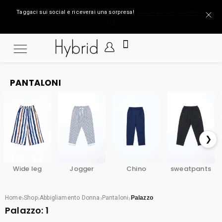
Taggaci sui social e riceverai una sorpresa!
Clicca qui per saperne di
più
PANTALONI
❯
Wide leg
Jogger
Chino
sweatpants
›
›
›
›
Home
Shop
Abbigliamento Donna
Pantaloni
Palazzo
Palazzo:
1