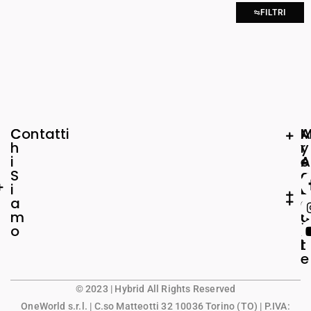
FILTRI
C
Contatti
A
h
r
y
i
e
A
S
a
c
i
L
c
a
e
o
m
g
u
o
a
n
l
t
e
© 2023 | Hybrid All Rights Reserved
OneWorld s.r.l.
| C.so Matteotti 32 10036 Torino (TO) | P.IVA: