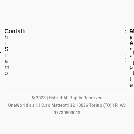
C
Contatti
A
h
r
y
i
e
A
S
a
c
i
L
c
a
e
o
m
g
u
o
a
n
l
t
e
© 2023 | Hybrid All Rights Reserved
OneWorld s.r.l.
| C.so Matteotti 32 10036 Torino (TO) | P.IVA:
07730800013