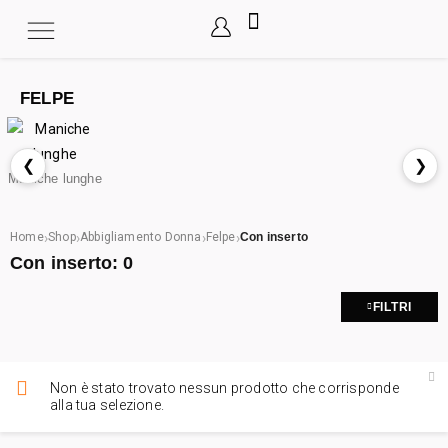
FELPE
❮
❯
Maniche lunghe
›
›
›
›
Home
Shop
Abbigliamento Donna
Felpe
Con inserto
Con inserto:
0
FILTRI
Non è stato trovato nessun prodotto che corrisponde
alla tua selezione.