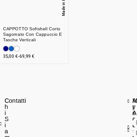
Made in Italy
CAPPOTTO Softshell Corto
Sagomato Con Cappuccio E
Tasche Verticali
35,00
€
-
69,99
€
C
Contatti
A
h
r
y
i
e
A
S
a
c
i
L
c
a
e
o