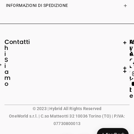
INFORMAZIONI DI SPEDIZIONE
C
Contatti
A
h
r
y
i
e
A
S
a
c
i
L
c
a
e
o
m
g
u
o
a
n
l
t
e
© 2023 | Hybrid All Rights Reserved
OneWorld s.r.l.
| C.so Matteotti 32 10036 Torino (TO) | P.IVA:
07730800013