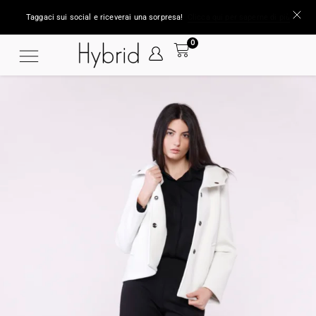
Taggaci sui social e riceverai una sorpresa!
Clicca qui per saperne di più
0