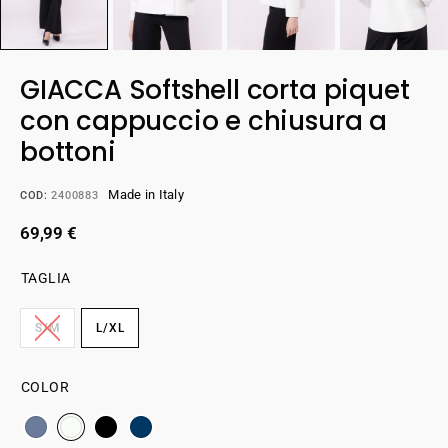
GIACCA Softshell corta piquet
con cappuccio e chiusura a
bottoni
Made in Italy
COD:
2400883
69,99
€
TAGLIA
S/M
L/XL
COLOR