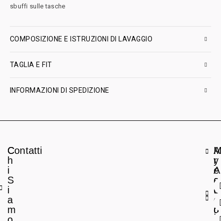
sbuffi sulle tasche
COMPOSIZIONE E ISTRUZIONI DI LAVAGGIO
TAGLIA E FIT
INFORMAZIONI DI SPEDIZIONE
C
Contatti
A
h
r
y
i
e
A
S
a
c
i
L
c
a
e
o
m
g
u
o
a
n