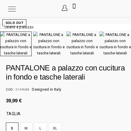
SOLD OUT
PANTALONE a palazzo con cucitura
in fondo e tasche laterali
Designed in Italy
COD:
2149688
39,99
€
TAGLIA
S
M
L
XL