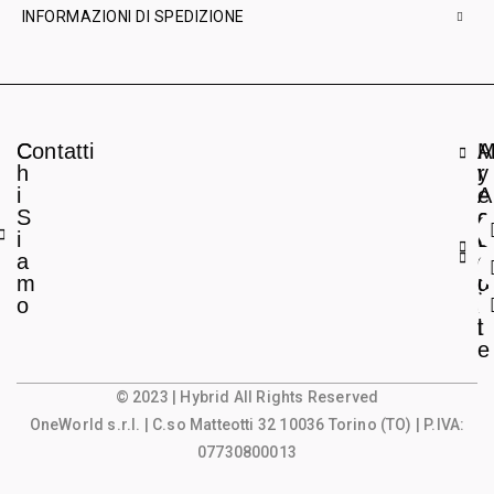
INFORMAZIONI DI SPEDIZIONE
C
Contatti
A
h
r
y
i
e
A
S
a
c
i
L
c
a
e
o
m
g
u
o
a
n
l
t
e
© 2023 | Hybrid All Rights Reserved
OneWorld s.r.l.
| C.so Matteotti 32 10036 Torino (TO) | P.IVA:
07730800013