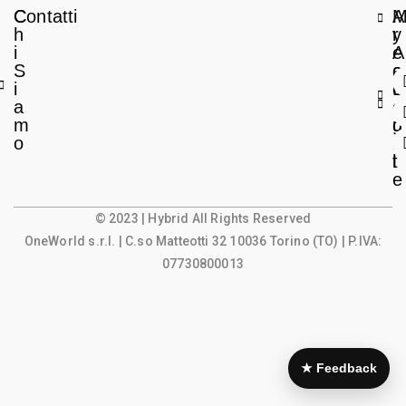
C
Contatti
A
h
r
y
i
e
A
S
a
c
i
L
c
a
e
o
m
g
u
o
a
n
l
t
e
© 2023 | Hybrid All Rights Reserved
OneWorld s.r.l.
| C.so Matteotti 32 10036 Torino (TO) | P.IVA:
07730800013
★ Feedback