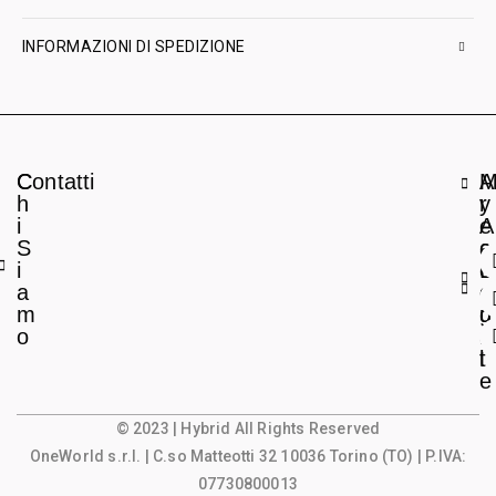
INFORMAZIONI DI SPEDIZIONE
C
Contatti
A
h
r
y
i
e
A
S
a
c
i
L
c
a
e
o
m
g
u
o
a
n
l
t
e
© 2023 | Hybrid All Rights Reserved
OneWorld s.r.l.
| C.so Matteotti 32 10036 Torino (TO) | P.IVA:
07730800013