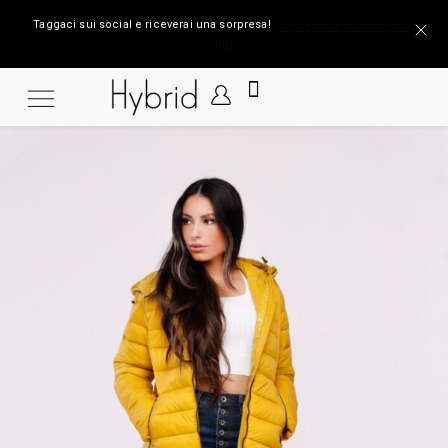
Taggaci sui social e riceverai una sorpresa!
Clicca qui per saperne di
più