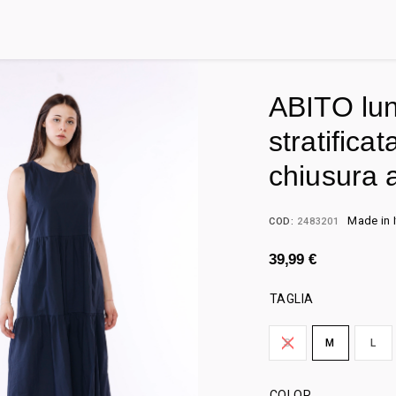
ABITO lu
stratifica
chiusura 
Made in I
COD:
2483201
39,99
€
TAGLIA
S
M
L
COLOR