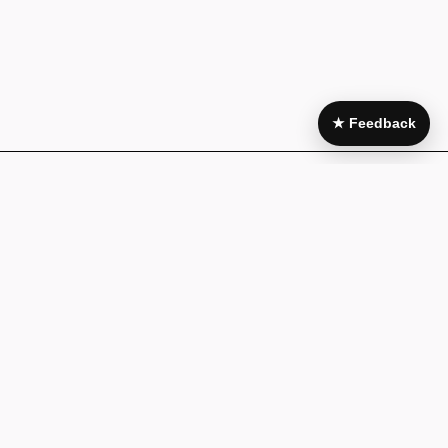
★ Feedback
Area Legale
My Account
Condizioni di
Il mio account
acquisto
I miei acquisti
Pagamenti e
Wishlist
fatturazione
Guida alla
Cookie policy
taglia
Privacy Policy