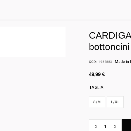
CARDIGAN
bottoncini
Made in I
COD:
1987883
49,99
€
TAGLIA
S/M
L/XL