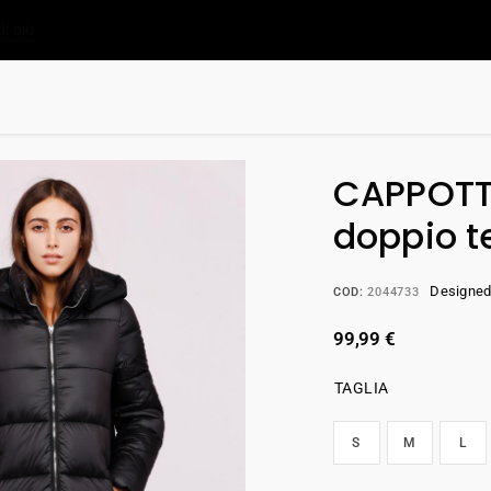
di più
CAPPOTT
doppio t
Designed 
COD:
2044733
99,99
€
TAGLIA
S
M
L