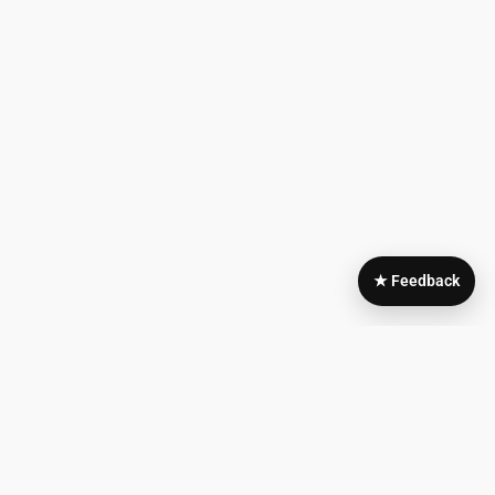
★ Feedback
Area
My
Legale
Account