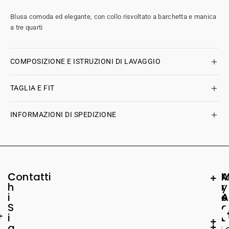
Blusa comoda ed elegante, con collo risvoltato a barchetta e manica
a tre quarti
COMPOSIZIONE E ISTRUZIONI DI LAVAGGIO
TAGLIA E FIT
INFORMAZIONI DI SPEDIZIONE
C
Contatti
A
h
r
y
i
e
A
S
a
c
i
L
c
a
e
o