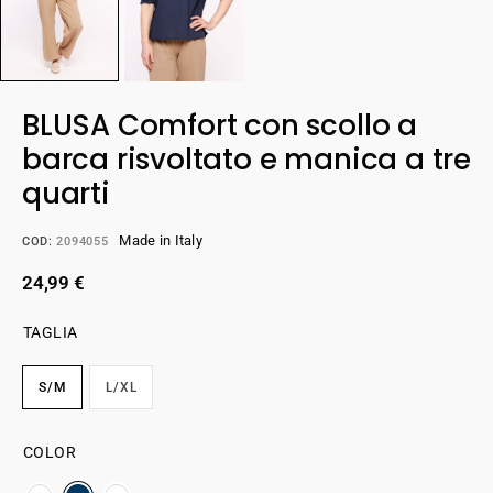
BLUSA Comfort con scollo a
barca risvoltato e manica a tre
quarti
Made in Italy
COD:
2094055
24,99
€
TAGLIA
S/M
L/XL
COLOR