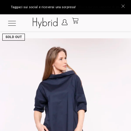
Taggaci sui social e riceverai una sorpresa!
Clicca qui per saperne di più
SOLD OUT