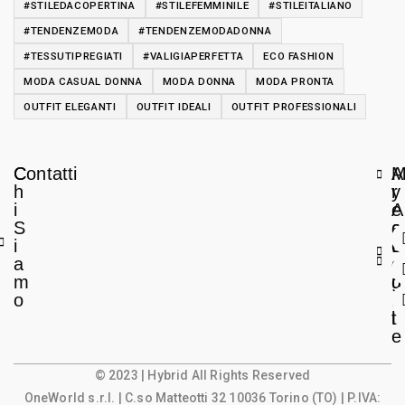
#STILEDACOPERTINA
#STILEFEMMINILE
#STILEITALIANO
#TENDENZEMODA
#TENDENZEMODADONNA
#TESSUTIPREGIATI
#VALIGIAPERFETTA
ECO FASHION
MODA CASUAL DONNA
MODA DONNA
MODA PRONTA
OUTFIT ELEGANTI
OUTFIT IDEALI
OUTFIT PROFESSIONALI
C
Contatti
A
h
r
y
i
e
A
S
a
c
i
L
c
a
e
o
m
g
u
o
a
n
l
t
e
© 2023 | Hybrid All Rights Reserved
OneWorld s.r.l.
| C.so Matteotti 32 10036 Torino (TO) | P.IVA: