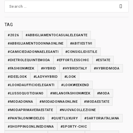
TAG
#2026
#ABBIGLIAMENTOCASUALELEGANTE
#ABBIGLIAMENTODONNAONLINE
#ABITIESTIVI
#CAMICIEDADONNAELEGANTI
#CONSIGLIDISTILE
#DIETROLEQUINTEMODA
#EFFORTLESSCHIC
#ESTATE
#FASHIONWEEK
#HYBRID
#HYBRIDITALY
#HYBRIDMODA
#IDEELOOK
#LADYHYBRID
#LOOK
#LOOKDAUFFICIOELEGANTI
#LOOKWEEKEND
#LUSSOQUOTIDIANO
#MILANOFASHIONWEEK
#MODA
#MODADONNA
#MODADONNAONLINE
#MODAESTATE
#MODAPRIMAVERAESTATE
#NUOVACOLLEZIONE
#PANTALONIWIDELEG
#QUIETLUXURY
#SARTORIAITALIANA
#SHOPPINGONLINEDONNA
#SPORTY-CHIC