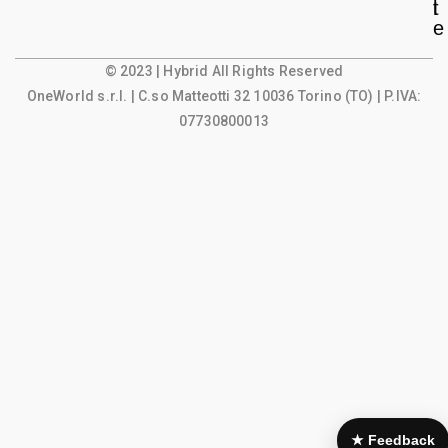
l
t
e
© 2023 | Hybrid All Rights Reserved
OneWorld s.r.l.
| C.so Matteotti 32 10036 Torino (TO) | P.IVA:
07730800013
★ Feedback