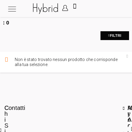
:
0
FILTRI
Non è stato trovato nessun prodotto che corrisponde
alla tua selezione.
C
Contatti
A
h
r
y
i
e
A
S
a
c
i
L
c