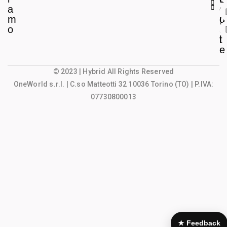
a
e
o
m
g
u
o
a
n
l
t
e
© 2023 | Hybrid All Rights Reserved
OneWorld s.r.l.
| C.so Matteotti 32 10036 Torino (TO) | P.IVA:
07730800013
★ Feedback