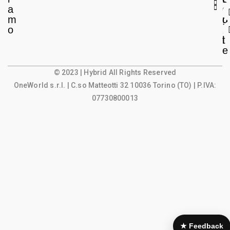
a
e
o
m
g
u
o
a
n
l
t
e
© 2023 | Hybrid All Rights Reserved
OneWorld s.r.l.
| C.so Matteotti 32 10036 Torino (TO) | P.IVA:
07730800013
★ Feedback