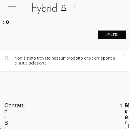
:
0
FILTRI
Non è stato trovato nessun prodotto che corrisponde
alla tua selezione.
C
Contatti
A
h
r
y
i
e
A
S
a
c
i
L
c